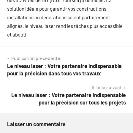
des activités de DIY (Do It Yourself) à domicile. La
solution idéale pour garantir vos constructions,
installations ou décorations soient parfaitement
alignés, le niveau laser rend les tâches plus accessible
et abouti.
Navigation
Publication précédente
Le niveau laser : Votre partenaire indispensable
de
pour la précision dans tous vos travaux
l’article
Article suivant
Le niveau laser : Votre partenaire indispensable
pour la précision sur tous les projets
Laisser un commentaire