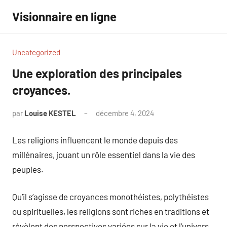
Aller
Visionnaire en ligne
au
contenu
Uncategorized
Une exploration des principales
croyances.
par
Louise KESTEL
décembre 4, 2024
Aucun
commentaire
Les religions influencent le monde depuis des
millénaires, jouant un rôle essentiel dans la vie des
peuples.
Qu’il s’agisse de croyances monothéistes, polythéistes
ou spirituelles, les religions sont riches en traditions et
révèlent des perspectives variées sur la vie et l’univers.