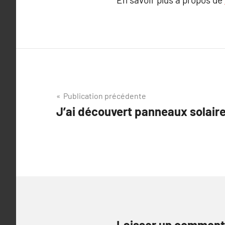
Navigation
Publication précédente
J’ai découvert panneaux solair
de
l’article
Laisser un comment