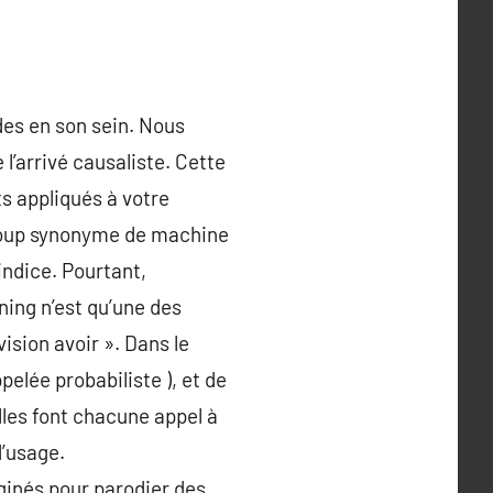
odes en son sein. Nous
’arrivé causaliste. Cette
ts appliqués à votre
ucoup synonyme de machine
indice. Pourtant,
ning n’est qu’une des
sion avoir ». Dans le
ppelée probabiliste ), et de
lles font chacune appel à
d’usage.
inés pour parodier des