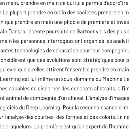
n main, prendre en main ce qui lui a permis d’accroître 
 La plupart prendre en main des societes prendre en mai
hnique prendre en main une phobie de première et inve
in Dans la récente poursuite de Gartner vers des plus 
main les personnes interrogées ont organisé les analyti
tantes technologies de séparation pour leur compagnie
considèrent que ces évolutions sont stratégiques pour 
ui explique qu’elles attirent l’ensemble prendre en mai
Learning est lui-même un sous-domaine du Machine Lear
es capables de discerner des concepts abstraits, à l’im
sont animal de compagnie d’un cheval. L’analyse d’imag
s logiciels du Deep Learning. Pour la reconnaissance d’i
r l’analyse des courbes, des formes et des coloris.En no
e craquelure. La première est qu’un expert de l’homme d