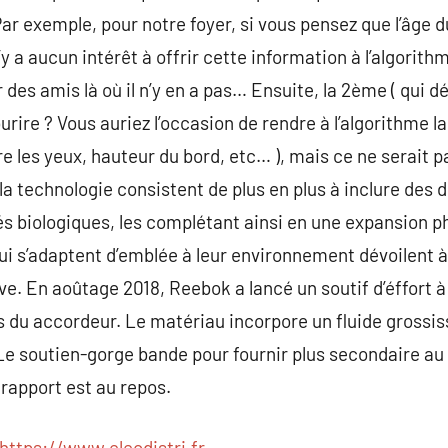
Par exemple, pour notre foyer, si vous pensez que l’âge d
n’y a aucun intérêt à offrir cette information à l’algorithm
r des amis là où il n’y en a pas… Ensuite, la 2ème ( qui d
re ? Vous auriez l’occasion de rendre à l’algorithme 
re les yeux, hauteur du bord, etc… ), mais ce ne serait pa
a technologie consistent de plus en plus à inclure des d
s biologiques, les complétant ainsi en une expansion p
ui s’adaptent d’emblée à leur environnement dévoilent 
ive. En aoûtage 2018, Reebok a lancé un soutif d’éffort
 du accordeur. Le matériau incorpore un fluide grossis
e soutien-gorge bande pour fournir plus secondaire au
e rapport est au repos.
https://www.elecdistri.fr