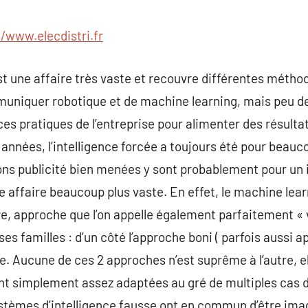
commentaire
//www.elecdistri.fr
 est une affaire très vaste et recouvre différentes méth
iquer robotique et de machine learning, mais peu de l
ces pratiques de l’entreprise pour alimenter des résulta
 années, l’intelligence forcée a toujours été pour bea
ions publicité bien menées y sont probablement pour un 
ne affaire beaucoup plus vaste. En effet, le machine lear
, approche que l’on appelle également parfaitement « vi
osses familles : d’un côté l’approche boni ( parfois aussi a
te. Aucune de ces 2 approches n’est suprême à l’autre, e
nt simplement assez adaptées au gré de multiples cas 
tèmes d’intelligence fausse ont en commun d’être imag