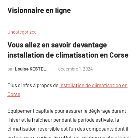
Aller
Visionnaire en ligne
au
contenu
Uncategorized
Vous allez en savoir davantage
installation de climatisation en Corse
par
Louise KESTEL
décembre 1, 2024
Aucun
commentaire
Plus d’infos à propos de
installation de climatisation en
Corse
Équipement capitale pour assurer le dégivrage durant
l’hiver et la fraîcheur pendant la période estivale, la
climatisation réversible est l’un des composants dont il
ne faut pas se priver. En effet, ce système de chauffage