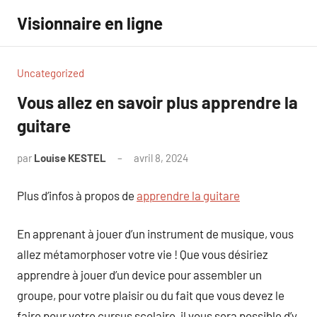
Aller
Visionnaire en ligne
au
contenu
Uncategorized
Vous allez en savoir plus apprendre la
guitare
par
Louise KESTEL
avril 8, 2024
Aucun
commentaire
Plus d’infos à propos de
apprendre la guitare
En apprenant à jouer d’un instrument de musique, vous
allez métamorphoser votre vie ! Que vous désiriez
apprendre à jouer d’un device pour assembler un
groupe, pour votre plaisir ou du fait que vous devez le
faire pour votre cursus scolaire, il vous sera possible d’y