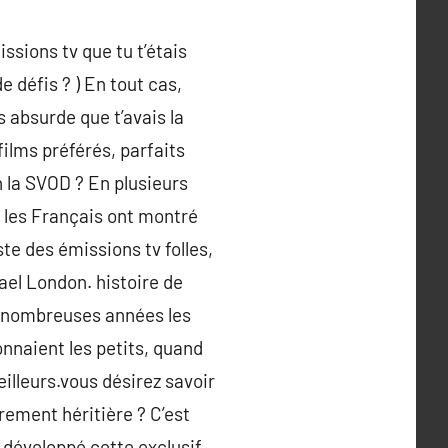
ssions tv que tu t’étais
e défis ? ) En tout cas,
s absurde que t’avais la
films préférés, parfaits
 la SVOD ? En plusieurs
 les Français ont montré
te des émissions tv folles,
ael London. histoire de
de nombreuses années les
onnaient les petits, quand
eilleurs.vous désirez savoir
èrement héritière ? C’est
 développé cette exclusif