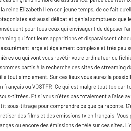
 la reine Elizabeth II en son jeune temps, de ce fait qu’e
tagonistes est aussi délicat et génial somptueux que l
conséquent pour tous ceux qui envisagent de déposer l’
eaming qui font leurs apparitions et disparaissent chaque
 assurément large et également complexe et très peu sû
ères ou qui vont vous revêtir votre ordinateur de fichie
 sommes partis à la recherche des sites de streaming d
lé tout simplement. Sur ces lieux vous aurez la possibil
en français ou VOSTFR. Ce qui est malgré tout top car t
ous-titrées. Et si vous n’êtes pas totalement à l’aise ave
petit sous-titrage pour comprendre ce que ça raconte. C
ncrétiser des films et des émissions tv en français. Vou
gas ou encore des émissions de télé sur ces sites. L’o