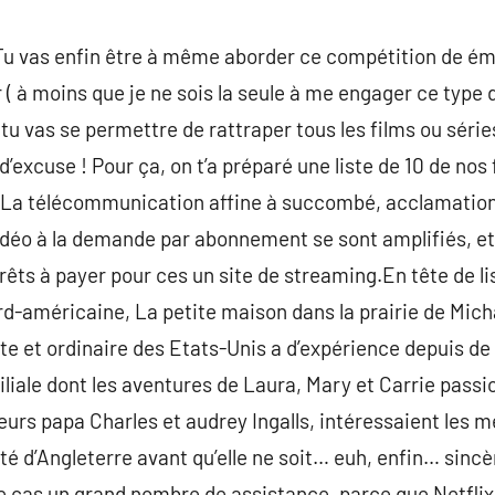
 ! Tu vas enfin être à même aborder ce compétition de émi
 ( à moins que je ne sois la seule à me engager ce type d
 tu vas se permettre de rattraper tous les films ou série
’excuse ! Pour ça, on t’a préparé une liste de 10 de nos 
r. La télécommunication affine à succombé, acclamation
idéo à la demande par abonnement se sont amplifiés, et
rêts à payer pour ces un site de streaming.En tête de lis
ord-américaine, La petite maison dans la prairie de Mich
te et ordinaire des Etats-Unis a d’expérience depuis 
liale dont les aventures de Laura, Mary et Carrie passi
eurs papa Charles et audrey Ingalls, intéressaient les m
ité d’Angleterre avant qu’elle ne soit… euh, enfin… sinc
e cas un grand nombre de assistance, parce que Netflix