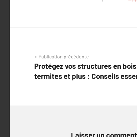
Navigation
Publication précédente
Protégez vos structures en bois
de
termites et plus : Conseils esse
l’article
Laisser un comment