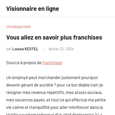
Aller
Visionnaire en ligne
au
contenu
Uncategorized
Vous allez en savoir plus franchises
par
Louise KESTEL
février 22, 2024
Aucun
commentaire
Source à propos de
franchises
Un employé peut marchander justement pourquoi
devenir gérant de société ? pour ce but diable irait-je
résigner mes revenus répétitifs, mes atouts sociaux,
mes vacances payés, et tout ce qui effectue ma petite
vie calme et tranquillité pour aller m’enfoncer dans la
réalité cauchemardesque d’un chef d’entreprise ? La