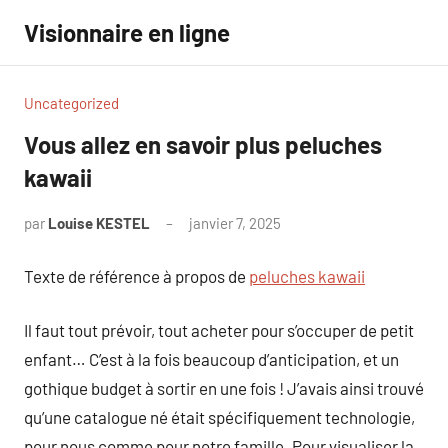
Aller
Visionnaire en ligne
au
contenu
Uncategorized
Vous allez en savoir plus peluches
kawaii
par
Louise KESTEL
janvier 7, 2025
Aucun
commentaire
Texte de référence à propos de
peluches kawaii
Il faut tout prévoir, tout acheter pour s’occuper de petit
enfant… C’est à la fois beaucoup d’anticipation, et un
gothique budget à sortir en une fois ! J’avais ainsi trouvé
qu’une catalogue né était spécifiquement technologie,
pour nous comme pour notre famille. Pour visualiser la