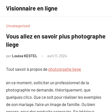
Aller
Visionnaire en ligne
au
contenu
Uncategorized
Vous allez en savoir plus photographe
liege
par
Louise KESTEL
avril 11, 2024
Aucun
commentaire
Tout savoir à propos de
photographe liege
en ce moment, solliciter un professionnel de la
photographie ne demande, théoriquement, que
quelques clics. Que ce soit pour réaliser les exemples
de son mariage, faire un image de famille. Ou bien
encore, pour des portraits corporate. En intérieur,