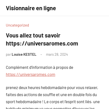
Aller
Visionnaire en ligne
au
contenu
Uncategorized
Vous allez tout savoir
https://universaromes.com
par
Louise KESTEL
mars 28, 2024
Aucun
commentaire
Complément d’information à propos de
https://universaromes.com
prenez deux heures hebdomadaire pour vous relaxer,
faites des actions de souffle et une en double fois du
sport hebdomadaire ! Le corps et l’esprit sont liés. une
habitude minimum va vous permettre d’évacuer les