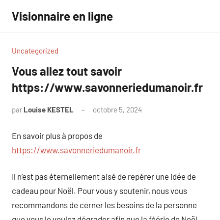
Aller
Visionnaire en ligne
au
contenu
Uncategorized
Vous allez tout savoir
https://www.savonneriedumanoir.fr
par
Louise KESTEL
octobre 5, 2024
Aucun
commentaire
En savoir plus à propos de
https://www.savonneriedumanoir.fr
Il n’est pas éternellement aisé de repérer une idée de
cadeau pour Noël. Pour vous y soutenir, nous vous
recommandons de cerner les besoins de la personne
que vous le voulez dégrader afin que la féérie de Noël