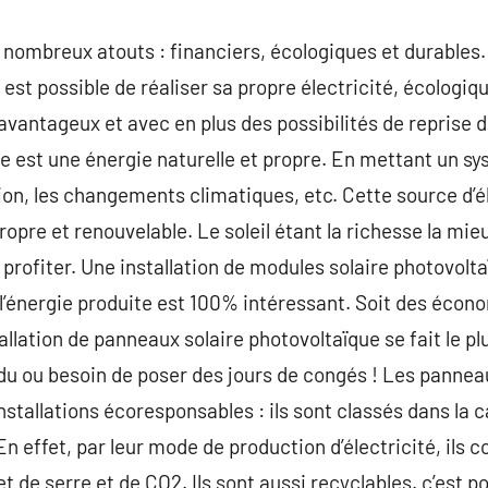
 nombreux atouts : financiers, écologiques et durables
l est possible de réaliser sa propre électricité, écolog
 avantageux et avec en plus des possibilités de reprise 
ire est une énergie naturelle et propre. En mettant un s
ution, les changements climatiques, etc. Cette source d’
ropre et renouvelable. Le soleil étant la richesse la mi
profiter. Une installation de modules solaire photovolta
 l’énergie produite est 100% intéressant. Soit des écono
allation de panneaux solaire photovoltaïque se fait le p
du ou besoin de poser des jours de congés ! Les pannea
stallations écoresponsables : ils sont classés dans la c
n effet, par leur mode de production d’électricité, ils c
et de serre et de CO2. Ils sont aussi recyclables. c’est p