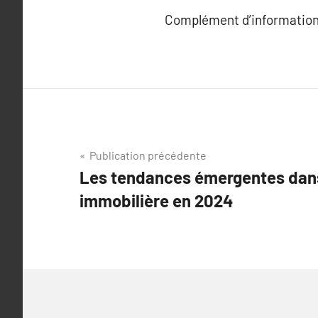
Complément d’information
Navigation
Publication précédente
Les tendances émergentes dans
de
immobilière en 2024
l’article