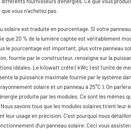
 différents fournisseurs d’énergies. Ce que vous produ
e que vous n’achetez pas.
 solaire est traduite en pourcentage. Si votre panneau
ifie que 20 % de la lumière captée est véritablement mod
us le pourcentage est important, plus votre panneau so
on, fournie par le constructeur, renseigne sur la puiss
tions idéales. Le kilowatt crête ( kWc ) est l’unité de m
ésente la puissance maximale fournie par le système da
ayonnement solaire et un panneau à 25°C ). On parlera 
’énergie produite par les modules. Ce sont les mêmes q
. Nous savons tous que les modules solaires tirent leur é
 leur usage en précision. C’est pourquoi nous détaillo
fonctionnement d’un panneau solaire. Ceci vous assistera