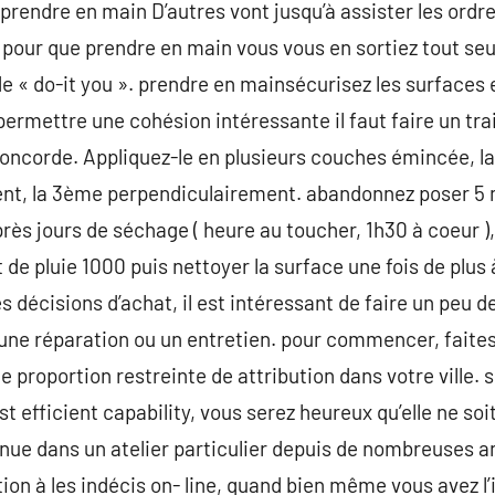
prendre en main D’autres vont jusqu’à assister les ord
pour que prendre en main vous vous en sortiez tout seul
e « do-it you ». prendre en mainsécurisez les surfaces e
rmettre une cohésion intéressante il faut faire un trai
n concorde. Appliquez-le en plusieurs couches émincée, l
nt, la 3ème perpendiculairement. abandonnez poser 5 
rès jours de séchage ( heure au toucher, 1h30 à coeur ),
 pluie 1000 puis nettoyer la surface une fois de plus à 
écisions d’achat, il est intéressant de faire un peu d
une réparation ou un entretien. pour commencer, faites
proportion restreinte de attribution dans votre ville. s
st efficient capability, vous serez heureux qu’elle ne so
enue dans un atelier particulier depuis de nombreuses 
tion à les indécis on- line, quand bien même vous avez l