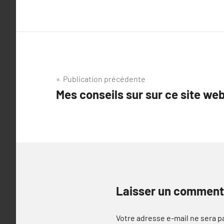
Navigation
Publication précédente
Mes conseils sur sur ce site we
de
l’article
Laisser un comment
Votre adresse e-mail ne sera p