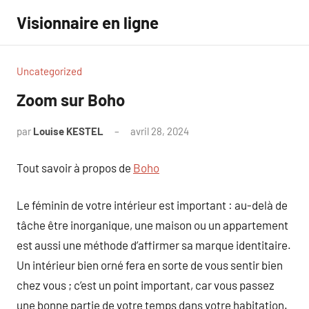
Aller
Visionnaire en ligne
au
contenu
Uncategorized
Zoom sur Boho
par
Louise KESTEL
avril 28, 2024
Aucun
commentaire
Tout savoir à propos de
Boho
Le féminin de votre intérieur est important : au-delà de
tâche être inorganique, une maison ou un appartement
est aussi une méthode d’affirmer sa marque identitaire.
Un intérieur bien orné fera en sorte de vous sentir bien
chez vous ; c’est un point important, car vous passez
une bonne partie de votre temps dans votre habitation.