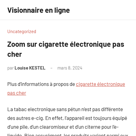
Aller
Visionnaire en ligne
au
contenu
Uncategorized
Zoom sur cigarette électronique pas
cher
par
Louise KESTEL
mars 8, 2024
Aucun
commentaire
Plus d’informations à propos de
cigarette électronique
pas cher
La tabac electronique sans pétun n’est pas différente
des autres e-cig. En effet, l’appareil est toujours équipé
d’une pile, d’un clearomiseur et d’un citerne pour l’e-
liquide. Bien assurément, les produits varient parmi eux