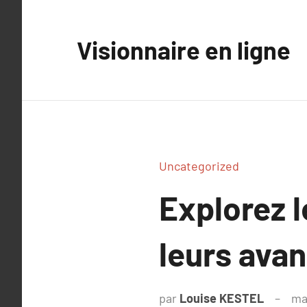
Aller
au
Visionnaire en ligne
contenu
Uncategorized
Explorez l
leurs ava
par
Louise KESTEL
ma