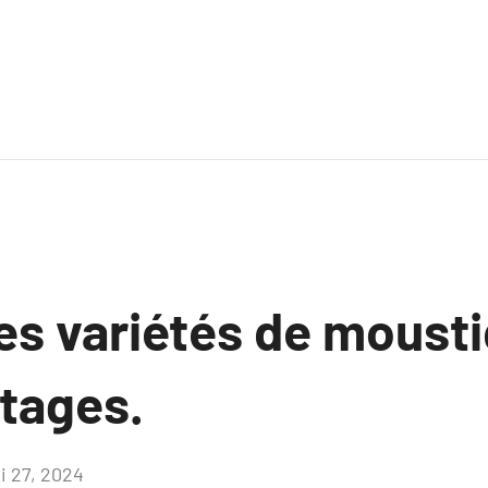
es variétés de mousti
ntages.
i 27, 2024
Aucun