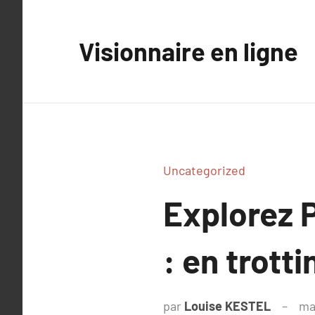
Aller
au
Visionnaire en ligne
contenu
Uncategorized
Explorez 
: en trotti
par
Louise KESTEL
ma