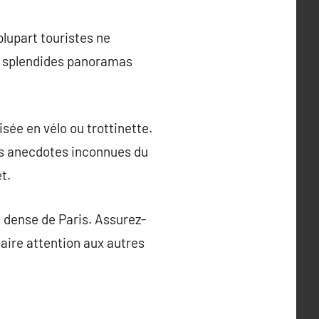
plupart touristes ne
ux splendides panoramas
sée en vélo ou trottinette.
les anecdotes inconnues du
t.
on dense de Paris. Assurez-
faire attention aux autres