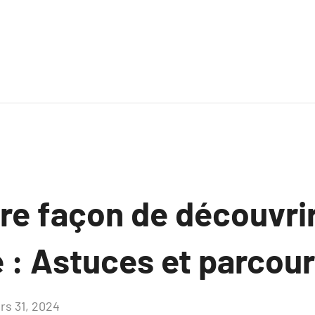
re façon de découvrir
e : Astuces et parcou
rs 31, 2024
Aucun