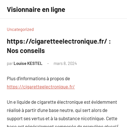
Aller
Visionnaire en ligne
au
contenu
Uncategorized
https://cigaretteelectronique.fr/ :
Nos conseils
par
Louise KESTEL
mars 8, 2024
Aucun
commentaire
Plus d’informations à propos de
https://cigaretteelectronique.fr/
Un e liquide de cigarette électronique est évidemment
réalisé à partir d’une base neutre, qui sert alors de
support ses vertus et à la substance nicotinique. Cette
base est généralement composée de propylène glycol (