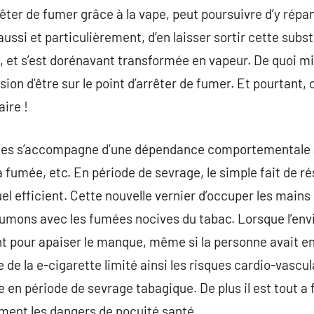
êter de fumer grâce à la vape, peut poursuivre d’y répan
t aussi et particulièrement, d’en laisser sortir cette s
e, et s’est dorénavant transformée en vapeur. De quoi m
on d’être sur le point d’arrêter de fumer. Et pourtant, 
aire !
es s’accompagne d’une dépendance comportementale a
la fumée, etc. En période de sevrage, le simple fait de r
l efficient. Cette nouvelle vernier d’occuper les mains 
oumons avec les fumées nocives du tabac. Lorsque l’envie
t pour apaiser le manque, même si la personne avait en 
e de la e-cigarette limité ainsi les risques cardio-vasc
en période de sevrage tabagique. De plus il est tout a f
ement les dangers de nocuité santé.