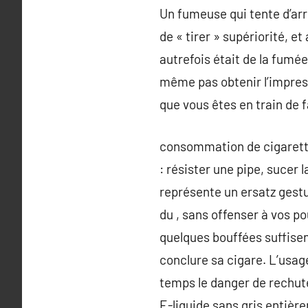
Un fumeuse qui tente d’arr
de « tirer » supériorité, e
autrefois était de la fumé
même pas obtenir l’impressi
que vous êtes en train de f
consommation de cigarett
: résister une pipe, sucer 
représente un ersatz gestue
du , sans offenser à vos p
quelques bouffées suffisen
conclure sa cigare. L’usag
temps le danger de rechute 
E-liquide sans gris entièr