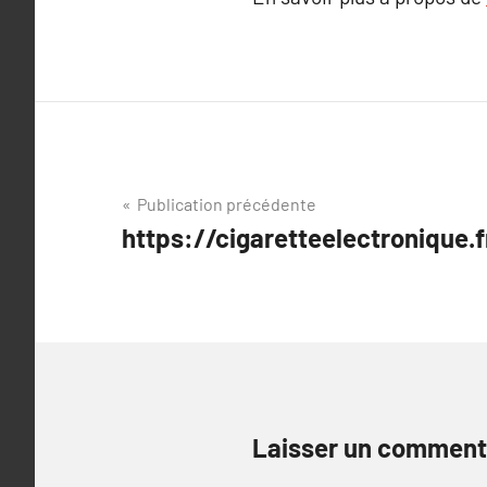
Navigation
Publication précédente
https://cigaretteelectronique.f
de
l’article
Laisser un comment