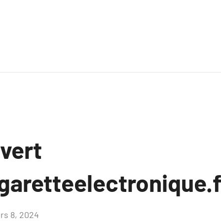
uvert
garetteelectronique.
rs 8, 2024
Aucun