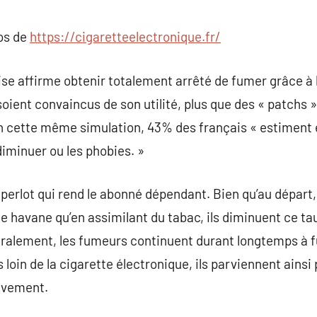
commentaire
pos de
https://cigaretteelectronique.fr/
ise affirme obtenir totalement arrêté de fumer grâce à 
soient convaincus de son utilité, plus que des « patchs 
n cette même simulation, 43% des français « estiment e
diminuer ou les phobies. »
la perlot qui rend le abonné dépendant. Bien qu’au dépar
 havane qu’en assimilant du tabac, ils diminuent ce tau
éralement, les fumeurs continuent durant longtemps à 
s loin de la cigarette électronique, ils parviennent ains
tivement.