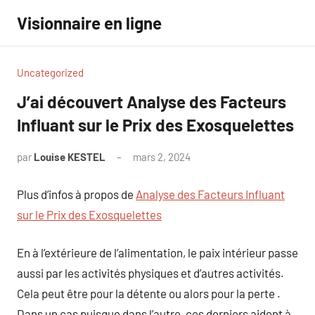
Aller
Visionnaire en ligne
au
contenu
Uncategorized
J’ai découvert Analyse des Facteurs
Influant sur le Prix des Exosquelettes
par
Louise KESTEL
mars 2, 2024
Aucun
commentaire
Plus d’infos à propos de
Analyse des Facteurs Influant
sur le Prix des Exosquelettes
En à l’extérieure de l’alimentation, le paix intérieur passe
aussi par les activités physiques et d’autres activités.
Cela peut être pour la détente ou alors pour la perte .
Dans un cas puisque dans l’autre, ces derniers aident à