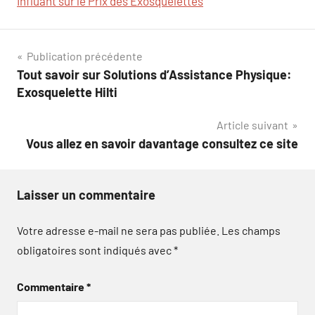
Influant sur le Prix des Exosquelettes
Navigation
Publication précédente
Tout savoir sur Solutions d’Assistance Physique:
de
Exosquelette Hilti
l’article
Article suivant
Vous allez en savoir davantage consultez ce site
Laisser un commentaire
Votre adresse e-mail ne sera pas publiée.
Les champs
obligatoires sont indiqués avec
*
Commentaire
*