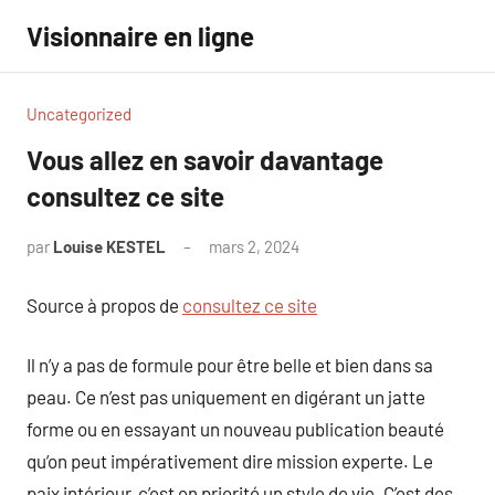
Aller
Visionnaire en ligne
au
contenu
Uncategorized
Vous allez en savoir davantage
consultez ce site
par
Louise KESTEL
mars 2, 2024
Aucun
commentaire
Source à propos de
consultez ce site
Il n’y a pas de formule pour être belle et bien dans sa
peau. Ce n’est pas uniquement en digérant un jatte
forme ou en essayant un nouveau publication beauté
qu’on peut impérativement dire mission experte. Le
paix intérieur, c’est en priorité un style de vie. C’est des