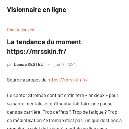
Aller
Visionnaire en ligne
au
contenu
Uncategorized
La tendance du moment
https://mrsskin.fr/
par
Louise KESTEL
juin 2, 2024
Aucun
commentaire
Source à propos de
https://mrsskin.fr/
Le cantor Stromae confiait enfin être « anxieux » pour
sa santé mentale, et qu’il souhaitait faire une pause
dans sa carrière. Trop d’effets ? Trop de fatigue ? Trop
de médiatisation ? Stromae n’est pas l’unique destinée à
rappeler le sujet de la santé mentale en lien avec