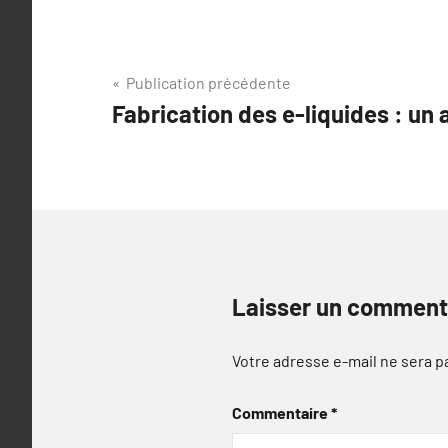
Navigation
Publication précédente
Fabrication des e-liquides : un
de
l’article
Laisser un comment
Votre adresse e-mail ne sera p
Commentaire
*