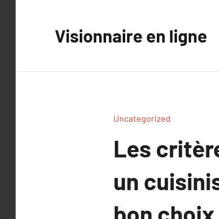
Aller
au
Visionnaire en ligne
contenu
Uncategorized
Les critèr
un cuisini
bon choix