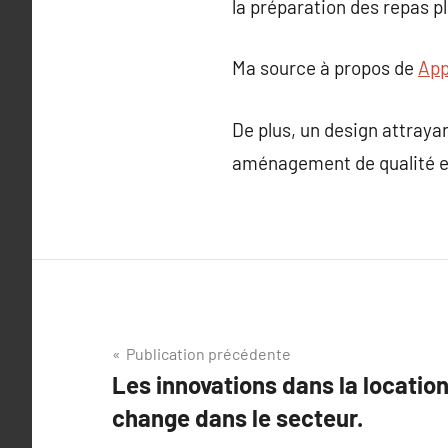
la préparation des repas pl
Ma source à propos de
App
De plus, un design attraya
aménagement de qualité es
Navigation
Publication précédente
Les innovations dans la location
de
change dans le secteur.
l’article