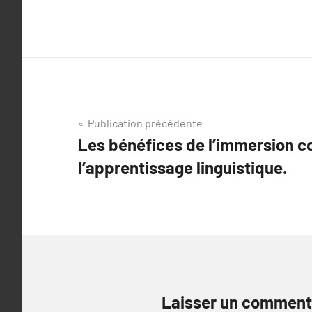
Navigation
Publication précédente
Les bénéfices de l’immersion c
de
l’apprentissage linguistique.
l’article
Laisser un comment