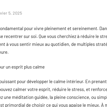
vier 5, 2025
Aucun
commentaire
t fondamental pour vivre pleinement et sereinement. D
e se recentrer sur soi. Que vous cherchiez à réduire le st
ent à vous sentir mieux au quotidien, de multiples stra
eure.
our un esprit plus calme
 puissant pour développer le calme intérieur. En prena
pouvez calmer votre esprit, réduire le stress, et renfor
z une méditation guidée, la pleine conscience, ou sim
est primordial de choisir ce qui vous apaise le mieux. À