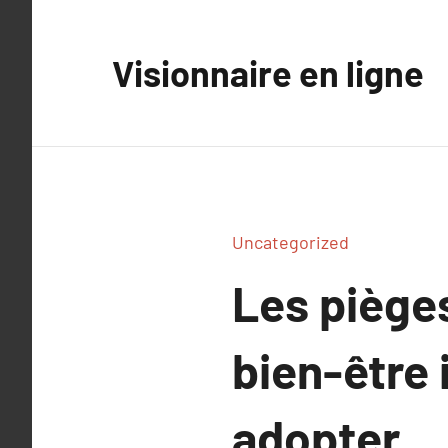
Aller
au
Visionnaire en ligne
contenu
Uncategorized
Les pièges
bien-être 
adopter.