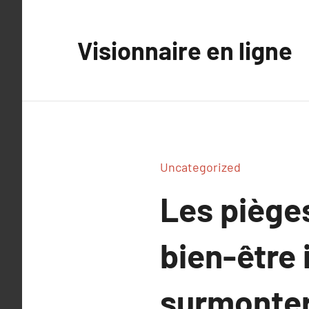
Aller
au
Visionnaire en ligne
contenu
Uncategorized
Les pièges
bien-être 
surmonter