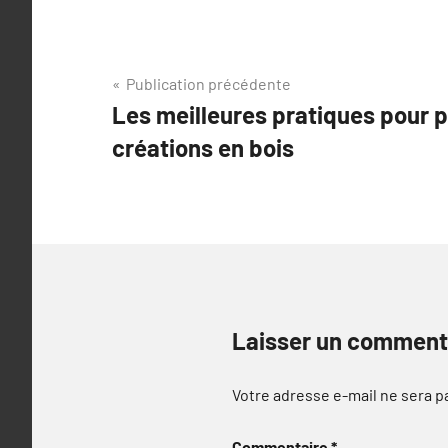
Navigation
Publication précédente
Les meilleures pratiques pour p
de
créations en bois
l’article
Laisser un comment
Votre adresse e-mail ne sera p
Commentaire
*