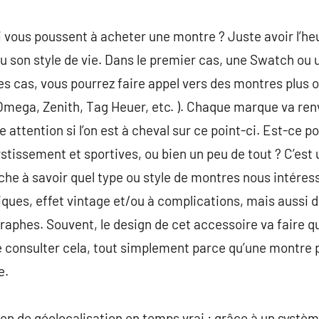
ui vous poussent à acheter une montre ? Juste avoir l’he
ou son style de vie. Dans le premier cas, une Swatch ou 
res cas, vous pourrez faire appel vers des montres plus
 Omega, Zenith, Tag Heuer, etc. ). Chaque marque va re
re attention si l’on est à cheval sur ce point-ci. Est-ce p
erstissement et sportives, ou bien un peu de tout ? C’es
erche à savoir quel type ou style de montres nous intére
ques, effet vintage et/ou à complications, mais aussi 
aphes. Souvent, le design de cet accessoire va faire que
ue consulter cela, tout simplement parce qu’une montre 
e.
 de géolocalisation en temps vrai : grâce à un système