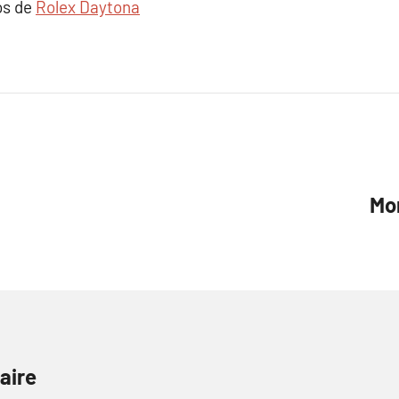
os de
Rolex Daytona
Mon
aire