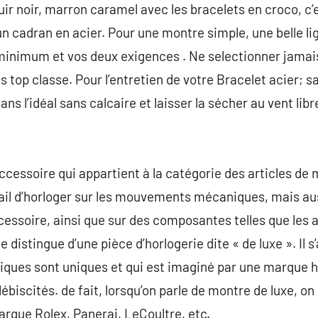
r noir, marron caramel avec les bracelets en croco, c’es
n cadran en acier. Pour une montre simple, une belle li
 minimum et vos deux exigences . Ne selectionner jamais
as top classe. Pour l’entretien de votre Bracelet acier; 
dans l’idéal sans calcaire et laisser la sécher au vent li
ccessoire qui appartient à la catégorie des articles de
ail d’horloger sur les mouvements mécaniques, mais aussi
ccessoire, ainsi que sur des composantes telles que les ai
 distingue d’une pièce d’horlogerie dite « de luxe ». Il s
niques sont uniques et qui est imaginé par une marque h
ébiscités. de fait, lorsqu’on parle de montre de luxe, o
arque Rolex, Panerai, LeCoultre, etc.