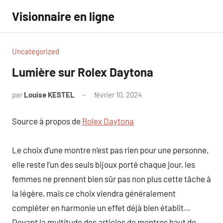
Aller
Visionnaire en ligne
au
contenu
Uncategorized
Lumière sur Rolex Daytona
par
Louise KESTEL
février 10, 2024
Aucun
commentaire
Source à propos de
Rolex Daytona
Le choix d’une montre n’est pas rien pour une personne,
elle reste l’un des seuls bijoux porté chaque jour, les
femmes ne prennent bien sûr pas non plus cette tâche à
la légère, mais ce choix viendra généralement
compléter en harmonie un effet déjà bien établit…
Devant la multitude des articles de montres haut de