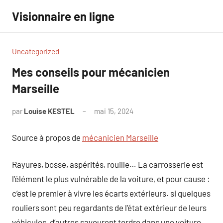
Aller
Visionnaire en ligne
au
contenu
Uncategorized
Mes conseils pour mécanicien
Marseille
par
Louise KESTEL
mai 15, 2024
Aucun
commentaire
Source à propos de
mécanicien Marseille
Rayures, bosse, aspérités, rouille… La carrosserie est
l’élément le plus vulnérable de la voiture, et pour cause :
c’est le premier à vivre les écarts extérieurs. si quelques
rouliers sont peu regardants de l’état extérieur de leurs
véhicules, d’autres savourent tordre dans une voiture