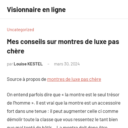
Aller
Visionnaire en ligne
au
contenu
Uncategorized
Mes conseils sur montres de luxe pas
chère
par
Louise KESTEL
mars 30, 2024
Aucun
commentaire
Source à propos de
montres de luxe pas chère
On entend parfois dire que « la montre est le seul trésor
de l’homme ». Il est vrai que la montre est un accessoire
fort dans une tenue : il peut augmenter celle ci comme
démolir toute la classe que vous ressentez le tant bien
que mal tenté de bâtir… La montre doit donc être