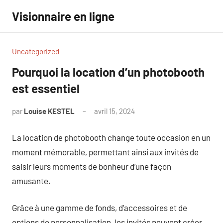
Aller
Visionnaire en ligne
au
contenu
Uncategorized
Pourquoi la location d’un photobooth
est essentiel
par
Louise KESTEL
avril 15, 2024
Aucun
commentaire
La location de photobooth change toute occasion en un
moment mémorable, permettant ainsi aux invités de
saisir leurs moments de bonheur d’une façon
amusante.
Grâce à une gamme de fonds, d’accessoires et de
options de personnalisation, les invités peuvent créer