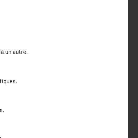
 à un autre.
fiques.
s.