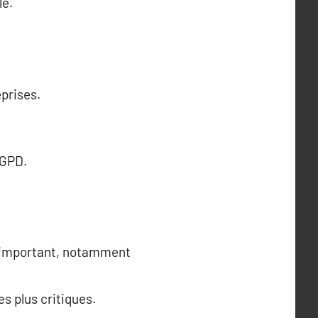
le.
prises.
RGPD.
t important, notamment
s plus critiques.