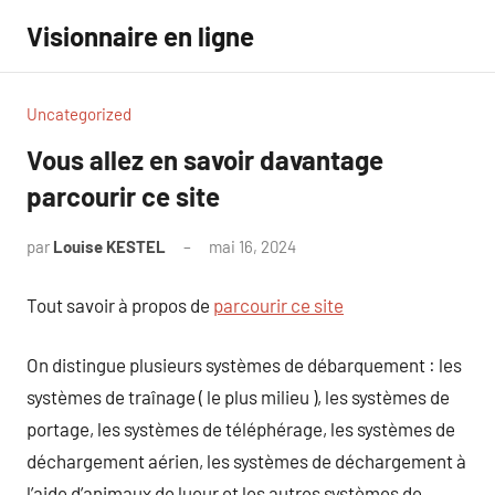
Aller
Visionnaire en ligne
au
contenu
Uncategorized
Vous allez en savoir davantage
parcourir ce site
par
Louise KESTEL
mai 16, 2024
Aucun
commentaire
Tout savoir à propos de
parcourir ce site
On distingue plusieurs systèmes de débarquement : les
systèmes de traînage ( le plus milieu ), les systèmes de
portage, les systèmes de téléphérage, les systèmes de
déchargement aérien, les systèmes de déchargement à
l’aide d’animaux de lueur et les autres systèmes de