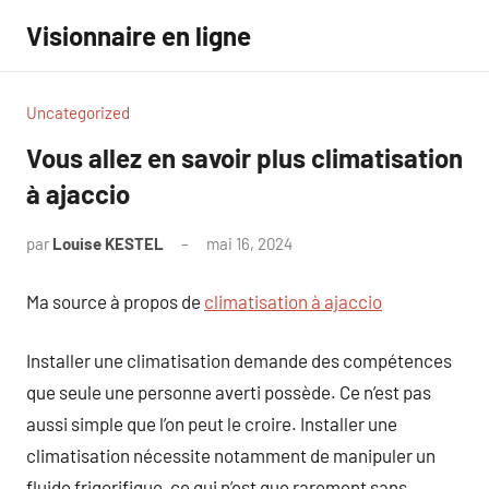
Aller
Visionnaire en ligne
au
contenu
Uncategorized
Vous allez en savoir plus climatisation
à ajaccio
par
Louise KESTEL
mai 16, 2024
Aucun
commentaire
Ma source à propos de
climatisation à ajaccio
Installer une climatisation demande des compétences
que seule une personne averti possède. Ce n’est pas
aussi simple que l’on peut le croire. Installer une
climatisation nécessite notamment de manipuler un
fluide frigorifique, ce qui n’est que rarement sans